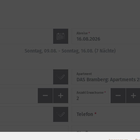
Abreise
*
Sonntag, 09.08.
-
Sonntag, 16.08.
(
7
Nächte
)
Apartment
Anzahl Erwachsene
*
Telefon
*
Straße