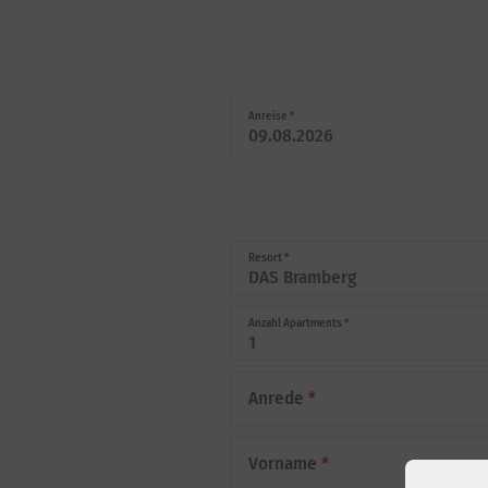
Anreise
*
Resort
*
Anzahl Apartments
*
Anrede
*
Vorname
*