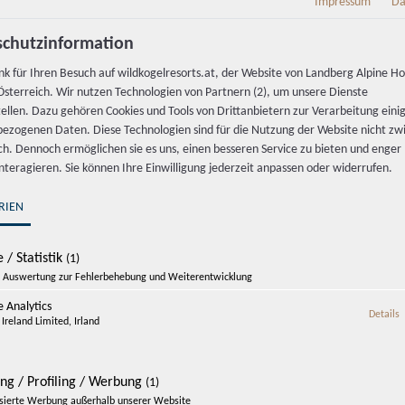
Impressum
Da
PLZ
Ort
chutzinformation
nk für Ihren Besuch auf wildkogelresorts.at, der Website von Landberg Alpine Ho
Land
sterreich. Wir nutzen Technologien von Partnern (2), um unsere Dienste
tellen. Dazu gehören Cookies und Tools von Drittanbietern zur Verarbeitung einig
ezogenen Daten. Diese Technologien sind für die Nutzung der Website nicht z
ich. Dennoch ermöglichen sie es uns, einen besseren Service zu bieten und enger
interagieren. Sie können Ihre Einwilligung jederzeit anpassen oder widerrufen.
RIEN
 / Statistik
(1)
Auswertung zur Fehlerbehebung und Weiterentwicklung
 Analytics
z
Details
Ireland Limited, Irland
ing / Profiling / Werbung
(1)
dkogel Resorts-Newsletter abonnieren und bin damit e
isierte Werbung außerhalb unserer Website