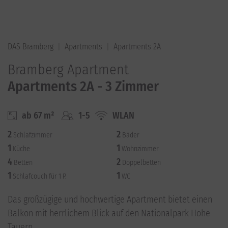
DAS Bramberg
Apartments
Apartments 2A
Bramberg Apartment
Apartments 2A - 3 Zimmer
ab 67 m²
1-5
WLAN
2
2
Schlafzimmer
Bäder
1
1
Küche
Wohnzimmer
4
2
Betten
Doppelbetten
1
1
Schlafcouch für 1 P.
WC
Das großzügige und hochwertige Apartment bietet einen
Balkon mit herrlichem Blick auf den Nationalpark Hohe
Tauern.