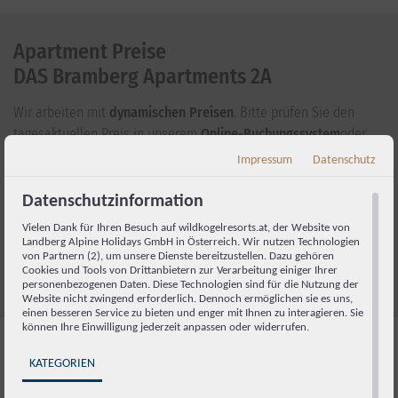
Apartment Preise
DAS Bramberg Apartments 2A
Wir arbeiten mit
dynamischen Preisen
. Bitte prüfen Sie den
tagesaktuellen Preis in unserem
Online-Buchungssystem
oder
stellen Sie uns einen Anfrage per Mail
Impressum
Datenschutz
an
booking@wildkogelresorts.at
oder im untenstehenden
Formular. Exklusive Ortstaxe und Servicepauschale. Für jede
Datenschutzinformation
Zusatzperson berechnen wir einen Aufpreis von € 25,00 pro
Vielen Dank für Ihren Besuch auf wildkogelresorts.at, der Website von
Person und Nacht (ab 4 Jahren). Bis zu zwei zusätzliche Personen
Landberg Alpine Holidays GmbH in Österreich. Wir nutzen Technologien
von Partnern (2), um unsere Dienste bereitzustellen. Dazu gehören
können auf der Schlafcouch übernachten.
Cookies und Tools von Drittanbietern zur Verarbeitung einiger Ihrer
personenbezogenen Daten. Diese Technologien sind für die Nutzung der
Website nicht zwingend erforderlich. Dennoch ermöglichen sie es uns,
einen besseren Service zu bieten und enger mit Ihnen zu interagieren. Sie
können Ihre Einwilligung jederzeit anpassen oder widerrufen.
KATEGORIEN
FAQs &