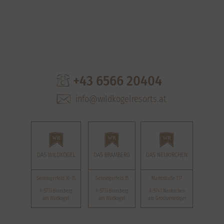
+43 6566 20404
info@wildkogelresorts.at
DAS WILDKOGEL
DAS BRAMBERG
DAS NEUKIRCHEN
Senningerfeld 30-35
Senningerfeld 35
Marktstraße 117
A-5733 Bramberg
A-5733 Bramberg
A-5741 Neukirchen
am Wildkogel
am Wildkogel
am Grossvenediger