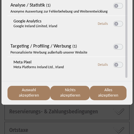
Buchungsinformationen
Analyse / Statistik
(1)
Switch zum E
Anonyme Auswertung zur Fehlerbehebung und Weiterentwicklung
Google Analytics
zu Google Analyti
Details
Google Ireland Limited, Irland
Switch zum E
An- und Abreise / Check-in & Check-out
Targeting / Profiling / Werbung
(1)
Switch zum E
Personalisierte Werbung außerhalb unserer Website
Parken
Meta Pixel
zu Meta Pixel
Details
Meta Platforms Ireland Ltd., Irland
Switch zum E
Stornobedingungen
Auswahl
Nichts
Alles
Reiserücktritts- & Abbruchversicherung
akzeptieren
akzeptieren
akzeptieren
Reservierungs- & Zahlungsbedingungen
Ortstaxe