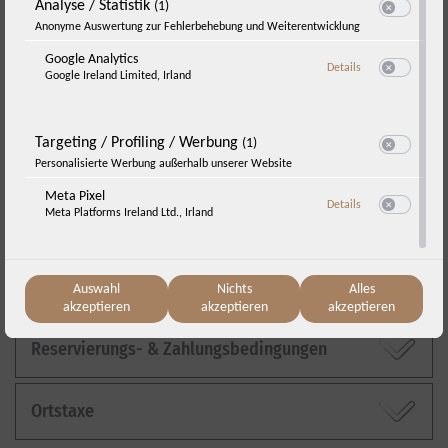
Analyse / Statistik
(1)
Switch zum E
Anonyme Auswertung zur Fehlerbehebung und Weiterentwicklung
Google Analytics
zu Google Analyti
Details
Google Ireland Limited, Irland
Switch zum E
An- und Abreise / Check-in & Check-out
Targeting / Profiling / Werbung
(1)
Parken
Switch zum E
Personalisierte Werbung außerhalb unserer Website
Meta Pixel
zu Meta Pixel
Details
Meta Platforms Ireland Ltd., Irland
Switch zum E
Stornobedingungen
Reiserücktritts- & Abbruchversicherung
Auswahl
Nichts
Alles
akzeptieren
akzeptieren
akzeptieren
Reservierungs- & Zahlungsbedingungen
Ortstaxe