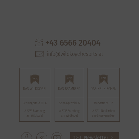
+43 6566 20404
info@wildkogelresorts.at
DAS WILDKOGEL
DAS BRAMBERG
DAS NEUKIRCHEN
Senningerfeld 30-35
Senningerfeld 35
Marktstraße 117
A-5733 Bramberg
A-5733 Bramberg
A-5741 Neukirchen
am Wildkogel
am Wildkogel
am Grossvenediger
Newsletter