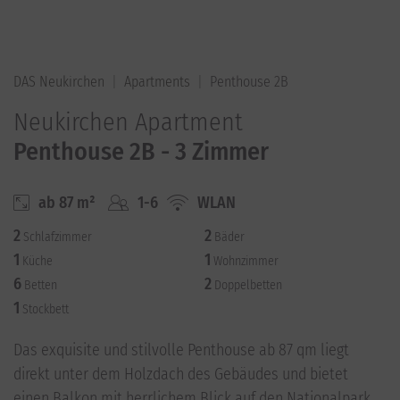
DAS Neukirchen
Apartments
Penthouse 2B
Neukirchen Apartment
Penthouse 2B - 3 Zimmer
ab 87 m²
1-6
WLAN
2
2
Schlafzimmer
Bäder
1
1
Küche
Wohnzimmer
6
2
Betten
Doppelbetten
1
Stockbett
Das exquisite und stilvolle Penthouse ab 87 qm liegt
direkt unter dem Holzdach des Gebäudes und bietet
einen Balkon mit herrlichem Blick auf den Nationalpark