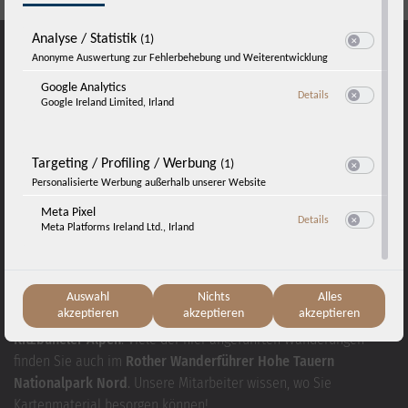
Analyse / Statistik
(1)
Switch zum E
Anonyme Auswertung zur Fehlerbehebung und Weiterentwicklung
Google Analytics
zu Google Analyti
Details
Google Ireland Limited, Irland
Switch zum E
Targeting / Profiling / Werbung
(1)
Switch zum E
Personalisierte Werbung außerhalb unserer Website
Meta Pixel
zu Meta Pixel
Details
Meta Platforms Ireland Ltd., Irland
Orientierung
Switch zum E
leicht gemacht
Für Ihren Wanderurlaub bei uns empfehlen wir die Wanderkarten
Auswahl
Nichts
Alles
akzeptieren
akzeptieren
akzeptieren
Kompass Venedigergruppe Oberpinzgau
und
Kompass
Kitzbüheler Alpen
. Viele der hier angeführten Wanderungen
finden Sie auch im
Rother Wanderführer Hohe Tauern
Nationalpark Nord
. Unsere Mitarbeiter wissen, wo Sie
Kartenmaterial besorgen können!