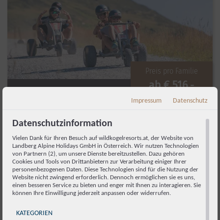
Preis pro Familie
ab
€ 516,-
Impressum
Datenschutz
Family Summer
Datenschutzinformation
03.06.2026 - 02.11.2026
Vielen Dank für Ihren Besuch auf wildkogelresorts.at, der Website von
2 Nächte
Landberg Alpine Holidays GmbH in Österreich. Wir nutzen Technologien
von Partnern (2), um unsere Dienste bereitzustellen. Dazu gehören
Cookies und Tools von Drittanbietern zur Verarbeitung einiger Ihrer
personenbezogenen Daten. Diese Technologien sind für die Nutzung der
zum Angebot
Website nicht zwingend erforderlich. Dennoch ermöglichen sie es uns,
einen besseren Service zu bieten und enger mit Ihnen zu interagieren. Sie
können Ihre Einwilligung jederzeit anpassen oder widerrufen.
KATEGORIEN