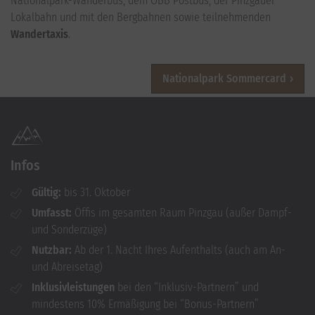
Nationalpark-Wanderbus, dem ÖBB Postbus, der Pinzgauer
Lokalbahn und mit den Bergbahnen sowie teilnehmenden
Wandertaxis
.
Nationalpark Sommercard
Infos
Gültig:
bis 31. Oktober
Umfasst:
Öffis im gesamten Raum Pinzgau (außer Dampf-
und Sonderzüge)
Nutzbar:
Ab der 1. Nacht Ihres Aufenthalts (auch am An-
und Abreisetag)
Inklusivleistungen
bei den “Inklusiv-Partnern” und
mindestens 10% Ermäßigung bei “Bonus-Partnern”