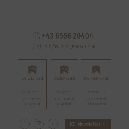
+43 6566 20404
info@wildkogelresorts.at
DAS WILDKOGEL
DAS BRAMBERG
DAS NEUKIRCHEN
Senningerfeld 30-35
Senningerfeld 35
Marktstraße 117
A-5733 Bramberg
A-5733 Bramberg
A-5741 Neukirchen
am Wildkogel
am Wildkogel
am Grossvenediger
Newsletter