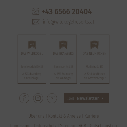
+43 6566 20404
info@wildkogelresorts.at
DAS WILDKOGEL
DAS BRAMBERG
DAS NEUKIRCHEN
Senningerfeld 30-35
Senningerfeld 35
Marktstraße 117
A-5733 Bramberg
A-5733 Bramberg
A-5741 Neukirchen
am Wildkogel
am Wildkogel
am Grossvenediger
Newsletter
Über uns
Kontakt & Anreise
Karriere
Impressum
Datenschutz
Sitemap
AGB
Gutscheinshop