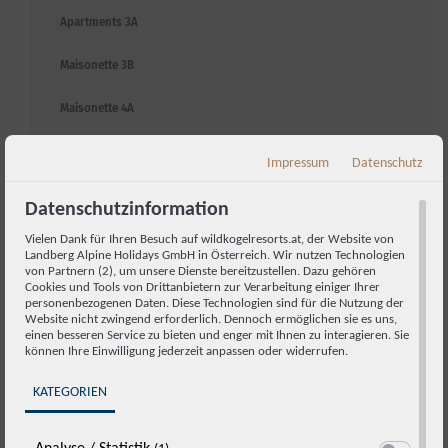
Apartments 3A
Maisonette 3B
Maisonette 4A
Penthouse 3B
Impressum
Datenschutz
Penthouse 4A
Datenschutzinformation
Penthouse 3A Deluxe
Vielen Dank für Ihren Besuch auf wildkogelresorts.at, der Website von
Landberg Alpine Holidays GmbH in Österreich. Wir nutzen Technologien
von Partnern (2), um unsere Dienste bereitzustellen. Dazu gehören
Studio b
Cookies und Tools von Drittanbietern zur Verarbeitung einiger Ihrer
personenbezogenen Daten. Diese Technologien sind für die Nutzung der
Website nicht zwingend erforderlich. Dennoch ermöglichen sie es uns,
Angebote
einen besseren Service zu bieten und enger mit Ihnen zu interagieren. Sie
können Ihre Einwilligung jederzeit anpassen oder widerrufen.
-10% Frühbucher-Rabatt
KATEGORIEN
Eine Nacht geschenkt!