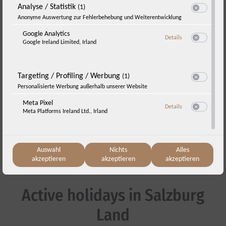
Analyse / Statistik
(1)
Switch zum E
Anonyme Auswertung zur Fehlerbehebung und Weiterentwicklung
Google Analytics
zu Google Analyti
Details
Google Ireland Limited, Irland
Switch zum E
-10% early bird discount
Targeting / Profiling / Werbung
(1)
Switch zum E
Personalisierte Werbung außerhalb unserer Website
24.07.2026 - 31.12.2029
Meta Pixel
zu Meta Pixel
Details
Meta Platforms Ireland Ltd., Irland
Switch zum E
View offer
Auswahl
Nichts
Alles
akzeptieren
akzeptieren
akzeptieren
Active holidays in Salzburg
Land