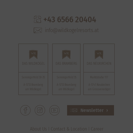
+43 6566 20404
info@wildkogelresorts.at
DAS WILDKOGEL
DAS BRAMBERG
DAS NEUKIRCHEN
Senningerfeld 30-35
Senningerfeld 35
Marktstraße 117
A-5733 Bramberg
A-5733 Bramberg
A-5741 Neukirchen
am Wildkogel
am Wildkogel
am Grossvenediger
Newsletter
About Us
Contact & Location
Career