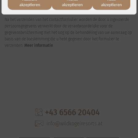
akzeptieren
akzeptieren
akzeptieren
Na het verzenden van het contactformulier worden de door u ingevoerde
persoonsgegevens verwerkt door de verantwoordelijke voor de
gegevensbescherming met het oog op de behandeling van uw aanvraag op
basis van de toestemming die u hebt gegeven door het formulier te
verzenden.
Meer informatie
+43 6566 20404
info@wildkogelresorts.at