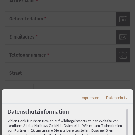
Achternaam
*
Geboortedatum
*
E-mailadres
*
Telefoonnummer
*
Straat
Postcode
Plaats
Impressum
Datenschutz
Land
Datenschutzinformation
Vielen Dank für Ihren Besuch auf wildkogelresorts.at, der Website von
Aanvullende opmerkingen
Landberg Alpine Holidays GmbH in Österreich. Wir nutzen Technologien
von Partnern (2), um unsere Dienste bereitzustellen. Dazu gehören