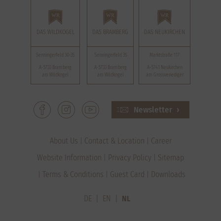
DAS WILDKOGEL
DAS BRAMBERG
DAS NEUKIRCHEN
Senningerfeld 30-35
Senningerfeld 35
Marktstraße 117
A-5733 Bramberg
A-5733 Bramberg
A-5741 Neukirchen
am Wildkogel
am Wildkogel
am Grossvenediger
Newsletter
About Us
Contact & Location
Career
Website Information
Privacy Policy
Sitemap
Terms & Conditions
Guest Card
Downloads
DE
EN
NL