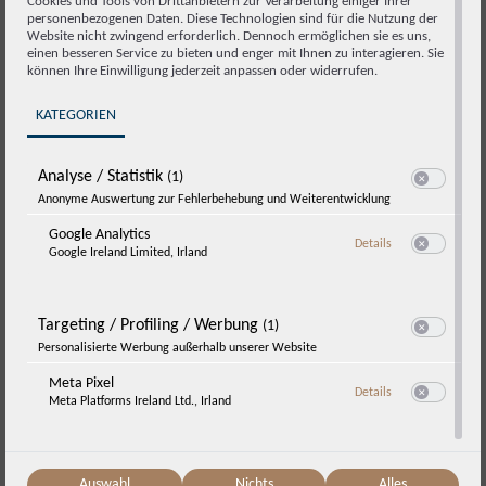
Cookies und Tools von Drittanbietern zur Verarbeitung einiger Ihrer
personenbezogenen Daten. Diese Technologien sind für die Nutzung der
Website nicht zwingend erforderlich. Dennoch ermöglichen sie es uns,
einen besseren Service zu bieten und enger mit Ihnen zu interagieren. Sie
können Ihre Einwilligung jederzeit anpassen oder widerrufen.
KATEGORIEN
Analyse / Statistik
(1)
Switch zum E
Anonyme Auswertung zur Fehlerbehebung und Weiterentwicklung
Ik wil me graag abonneren op de nieuwsbrief van
Google Analytics
zu Google Analyti
Wildkogel Resorts en ga akkoord met de verwerking
Details
Google Ireland Limited, Irland
Switch zum E
van mijn contactgegevens voor dit doel. De nieuwsbrief
wordt verzonden in overeenstemming met de
Targeting / Profiling / Werbung
(1)
privacyverklaring van Wildkogel Resorts. Ik kan mijn
Switch zum E
Personalisierte Werbung außerhalb unserer Website
toestemming te allen tijde met werking voor de
Meta Pixel
toekomst intrekken (bijvoorbeeld door me af te
zu Meta Pixel
Details
Meta Platforms Ireland Ltd., Irland
Switch zum E
melden voor elke nieuwsbrief of per e-mail).
Aanvraag verzenden
Auswahl
Nichts
Alles