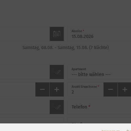
Abreise
*
Samstag, 08.08.
-
Samstag, 15.08.
(
7
Nächte
)
Apartment
Anzahl Erwachsene
*
Telefon
*
Straße