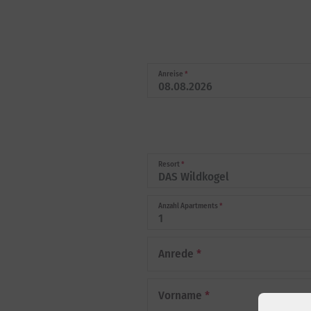
Anreise
*
Resort
*
Anzahl Apartments
*
Anrede
*
Vorname
*