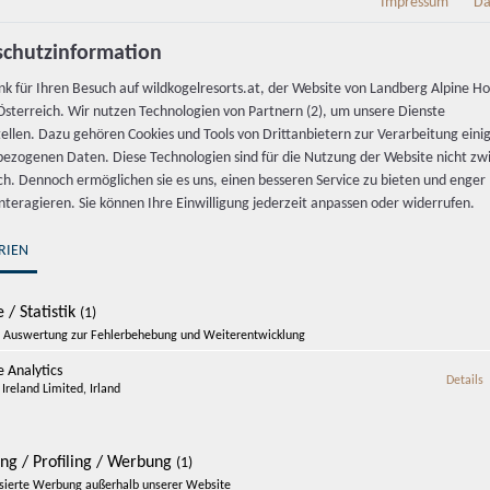
Impressum
Da
PLZ
Ort
chutzinformation
nk für Ihren Besuch auf wildkogelresorts.at, der Website von Landberg Alpine Ho
Land
sterreich. Wir nutzen Technologien von Partnern (2), um unsere Dienste
tellen. Dazu gehören Cookies und Tools von Drittanbietern zur Verarbeitung einig
ezogenen Daten. Diese Technologien sind für die Nutzung der Website nicht z
ich. Dennoch ermöglichen sie es uns, einen besseren Service zu bieten und enger
interagieren. Sie können Ihre Einwilligung jederzeit anpassen oder widerrufen.
RIEN
 / Statistik
(1)
Auswertung zur Fehlerbehebung und Weiterentwicklung
 Analytics
z
Details
Ireland Limited, Irland
ing / Profiling / Werbung
(1)
dkogel Resorts-Newsletter abonnieren und bin damit e
isierte Werbung außerhalb unserer Website