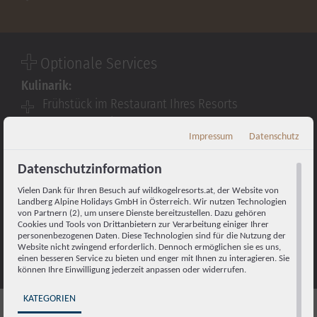
Optionale Services
Kulinarik:
Frühstück im Restaurant Ihres Resorts
Brötchenservice
Impressum
Datenschutz
Reinigung:
Zwischenreinigung / tägliche Reinigung
Datenschutzinformation
täglicher Handtuchwechsel
Vielen Dank für Ihren Besuch auf wildkogelresorts.at, der Website von
Bettwäschewechsel
Landberg Alpine Holidays GmbH in Österreich. Wir nutzen Technologien
von Partnern (2), um unsere Dienste bereitzustellen. Dazu gehören
Cookies und Tools von Drittanbietern zur Verarbeitung einiger Ihrer
Parkplätze
:
personenbezogenen Daten. Diese Technologien sind für die Nutzung der
Tiefgaragenstellplatz: € 10/Tag
Website nicht zwingend erforderlich. Dennoch ermöglichen sie es uns,
einen besseren Service zu bieten und enger mit Ihnen zu interagieren. Sie
können Ihre Einwilligung jederzeit anpassen oder widerrufen.
KATEGORIEN