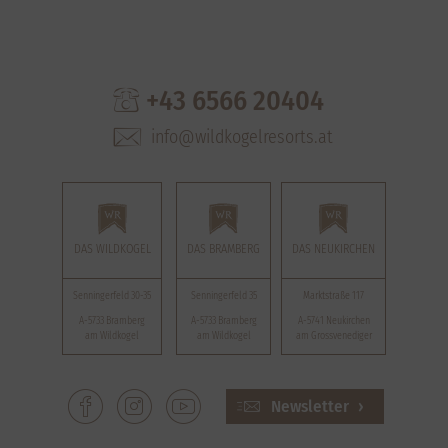
+43 6566 20404
info@wildkogelresorts.at
DAS WILDKOGEL
DAS BRAMBERG
DAS NEUKIRCHEN
Senningerfeld 30-35
Senningerfeld 35
Marktstraße 117
A-5733 Bramberg
A-5733 Bramberg
A-5741 Neukirchen
am Wildkogel
am Wildkogel
am Grossvenediger
Newsletter