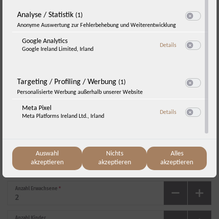
Jetzt anfragen
Analyse / Statistik
(1)
Switch zum E
Anonyme Auswertung zur Fehlerbehebung und Weiterentwicklung
„Eine Nacht geschenkt!“
Google Analytics
zu Google Analyti
Details
Google Ireland Limited, Irland
Switch zum E
Anreise
*
Targeting / Profiling / Werbung
(1)
Switch zum E
Personalisierte Werbung außerhalb unserer Website
Abreise
*
Meta Pixel
zu Meta Pixel
Details
Meta Platforms Ireland Ltd., Irland
Switch zum E
Sonntag, 23.08.
-
Montag, 24.08.
(
1
Nacht
)
Auswahl
Nichts
Alles
Anzahl Apartments
*
akzeptieren
akzeptieren
akzeptieren
Anzahl Erwachsene
*
Anzahl Kinder